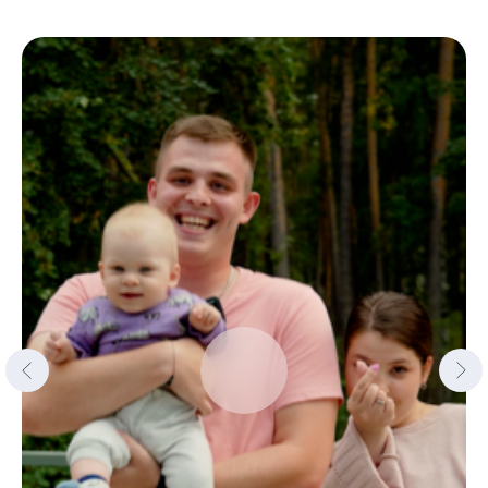
охрана круглосуточная, посторонние автомобили
на территорию не пускают. Расположение
корпусов можно посмотреть на официальном
сайте, все соответствует действительности.
За территорией построена новая баня. Нам
посчастливилось в нее попасть бесплатно на час.
При проживании в санатории неделю,
предоставляется посещение 1 часа сауны или
бани. Мы отдыхали 2 недели, попали в оба места.
Баня замечательная, пахнет деревом, достаточно
просторная. Предоставляются простыни, тапочки,
гели, шампуни, чай.
Номера располагались в главном корпусе
на втором этаже. Мы с семьей жили
в двухкомнатном номере, светлом, просторном,
уютном. Утром ежедневная уборка. Считаю,
большим плюсом уборку во время отсутствия
жильцов (в разных местах отдыха бывало иначе
и приходилось отказываться от уборки).
Полотенца менялись ежедневно, мыльные
принадлежности дополнялись при необходимости.
Через день выдается минеральная вода
у дежурных медсестер- 0,5л Обуховская.