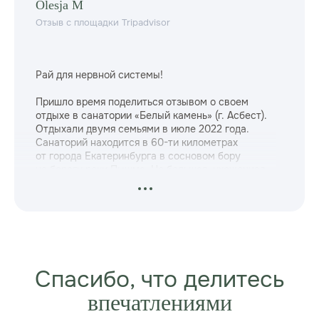
Olesja M
Отзыв с площадки Tripadvisor
Рай для нервной системы!
Пришло время поделиться отзывом о своем
отдыхе в санатории «Белый камень» (г. Асбест).
Отдыхали двумя семьями в июле 2022 года.
Санаторий находится в 60-ти километрах
от города Екатеринбурга в сосновом бору
на берегу реки Пышма. Не большая, ухоженная
территория, утопает в зелени. Есть детская
площадка, фонтан, бесплатный прокат
велосипедов, самокатов и прочих развлечений
для детей и взрослых. В лобби всегда были
настольные игры для желающих (карты, шахматы,
имоджинариум и др.). На территории есть беседки
для отдыха, гамаки, прогулочные дорожки.
Спасибо, что делитесь
Мы прибыли в санаторий на машине, автостоянка
имеется (бесплатная). На КПП приятные,
впечатлениями
разговорчивые сторожа, вводят в курс дела.
Выезжать с территории можно в любое время,