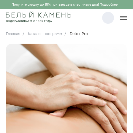
Получите скидку до 15% при заезде в счастливые дни! Подробнее
Главная
/
Каталог программ
/
Detox Pro
Короткая
программа
Detox
Pro
в
санатории
«‎Белый
Камень»