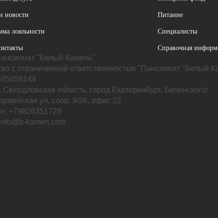
и новости
Питание
мма лояльности
Специалисты
онтакты
Справочная информ
ансионат "Белый Камень"
во с ограниченной ответственностью "Пансионат "Белый К
85058144
 Свердловская область, город Екатеринбург, Белинского/
рмейская ул, соор. 9/26, офис 22
н: +79826351729
 info@b-kamen.com