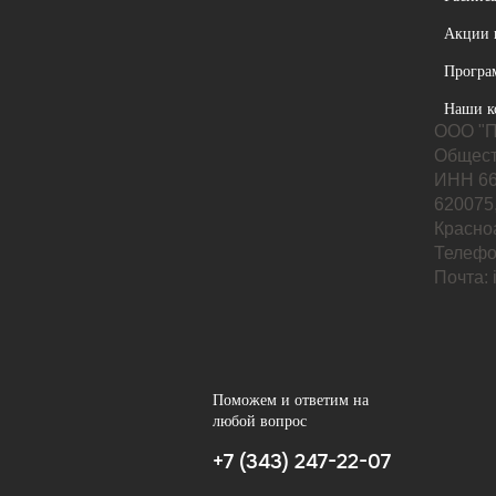
Акции 
Програ
Наши к
ООО "П
Общест
ИНН 66
620075,
Красноа
Телефо
Почта:
Поможем и ответим на
любой вопрос
+7 (343) 247-22-07