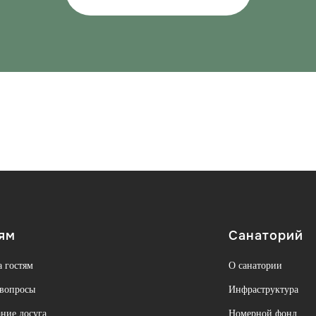
ям
Санаторий
 гостям
О санатории
 вопросы
Инфраструктура
ние досуга
Номерной фонд