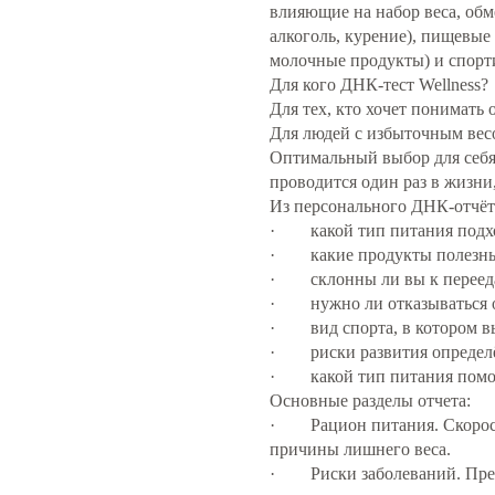
влияющие на набор веса, обм
алкоголь, курение), пищевые
молочные продукты) и спорт
Для кого ДНК-тест Wellness?
Для тех, кто хочет понима
Для людей с избыточным в
Оптимальный выбор для себя
проводится один раз в жизни,
Из персонального ДНК-отчёта
· какой тип питания подх
· какие продукты полезны,
· склонны ли вы к переед
· нужно ли отказываться от
· вид спорта, в котором вы
· риски развития определ
· какой тип питания помож
Основные разделы отчета:
·
Рацион питания.
Скорос
причины лишнего веса.
·
Риски заболеваний.
Пре