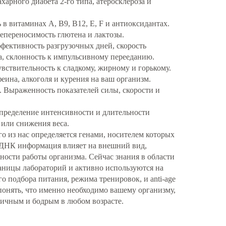
ахарного диабета 2-го типа, атеросклероза и
в витаминах А, В9, В12, Е, F и антиоксидантах.
переносимость глютена и лактозы.
ективность разгрузочных дней, скорость
а, склонность к импульсивному перееданию.
вствительность к сладкому, жирному и горькому.
ина, алкоголя и курения на ваш организм.
. Выраженность показателей силы, скорости и
Определение интенсивности и длительности
 или снижения веса.
из нас определяется генами, носителем которых
 ДНК информация влияет на внешний вид,
нности работы организма. Сейчас знания в области
аницы лабораторий и активно используются на
о подбора питания, режима тренировок, и anti-age
понять, что именно необходимо вашему организму,
гичным и бодрым в любом возрасте.