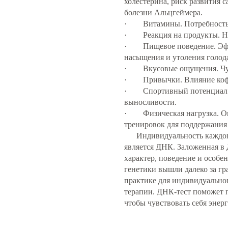
холестерина, риск развития с
болезни Альцгеймера.
·
Витамины.
Потребность 
·
Реакция на продукты.
Не
·
Пищевое поведение.
Эфф
насыщения и утоления голод
·
Вкусовые ощущения.
Чу
·
Привычки.
Влияние кофе
·
Спортивный потенциал
выносливости.
·
Физическая нагрузка
. 
тренировок для поддержания
Индивидуальность каждого 
является ДНК. Заложенная в
характер, поведение и особе
генетики вышли далеко за гр
практике для индивидуальног
терапии. ДНК-тест поможет 
чтобы чувствовать себя энер