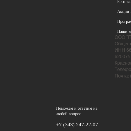
Расписа
Акции 
Програ
Наши к
ООО "П
Общест
ИНН 66
620075,
Красноа
Телефо
Почта:
Поможем и ответим на
любой вопрос
+7 (343) 247-22-07