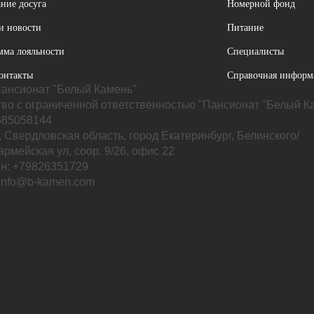
ние досуга
Номерной фонд
и новости
Питание
мма лояльности
Специалисты
онтакты
Справочная информ
ансионат "Белый Камень"
во с ограниченной ответственностью "Пансионат "Белый К
85058144
 Свердловская область, город Екатеринбург, Белинского/
рмейская ул, соор. 9/26, офис 22
н: +79826351729
 info@b-kamen.com