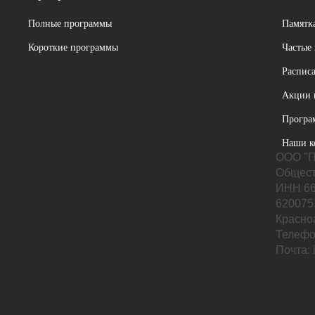
Полные программы
Памятка
Короткие программы
Частые
Расписа
Акции 
Програ
Наши к
ООО "П
Общест
ИНН 66
620075,
Красноа
Телефо
Почта: