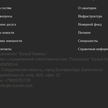
 гостям
О санатории
 вопросы
Инфраструктура
ние досуга
Номерной фонд
и новости
Питание
мма лояльности
Специалисты
онтакты
Справочная информ
ансионат "Белый Камень"
во с ограниченной ответственностью "Пансионат "Белый К
85058144
 Свердловская область, город Екатеринбург, Белинского/
рмейская ул, соор. 9/26, офис 22
н: +79826351729
 info@b-kamen.com