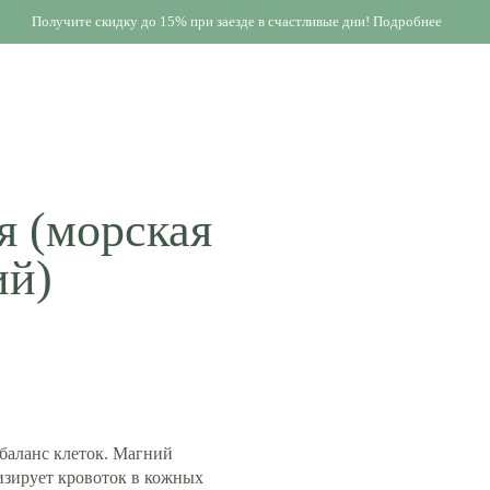
Получите скидку до 15% при заезде в счастливые дни! Подробнее
я (морская
ий)
баланс клеток. Магний
изирует кровоток в кожных