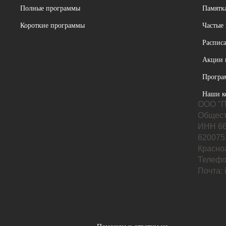
Полные программы
Памятка
Короткие программы
Частые
Расписа
Акции 
Програ
Наши к
ООО "П
Общест
ИНН 66
620075,
Красноа
Телефо
Почта: