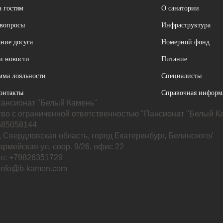
 гостям
О санатории
 вопросы
Инфраструктура
ние досуга
Номерной фонд
и новости
Питание
мма лояльности
Специалисты
онтакты
Справочная информ
ансионат "Белый Камень"
во с ограниченной ответственностью "Пансионат "Белый К
85058144
 Свердловская область, город Екатеринбург, Белинского/
рмейская ул, соор. 9/26, офис 22
н: +79826351729
 info@b-kamen.com