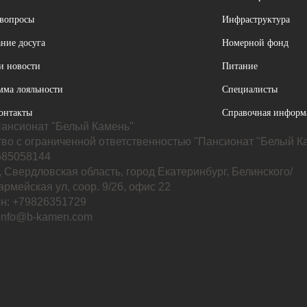
 вопросы
Инфраструктура
ние досуга
Номерной фонд
и новости
Питание
мма лояльности
Специалисты
онтакты
Справочная информ
ансионат "Белый Камень"
во с ограниченной ответственностью "Пансионат "Белый К
85058144
 Свердловская область, город Екатеринбург, Белинского/
рмейская ул, соор. 9/26, офис 22
н: +79826351729
 info@b-kamen.com