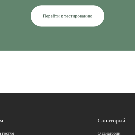
Перейти к тестированию
ям
Санаторий
 гостям
О санатории