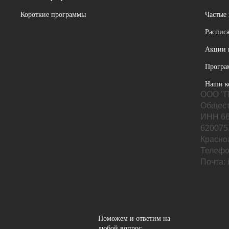
Короткие программы
Частые
Расписа
Акции 
Програ
Наши к
ООО "П
Общест
ИНН 66
620075,
Красноа
Телефо
Почта:
Поможем и ответим на
любой вопрос