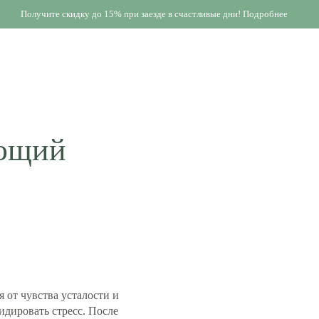
Получите скидку до 15% при заезде в счастливые дни! Подробнее
ющий
 от чувства усталости и
идировать стресс. После