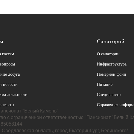
ям
Санаторий
 гостям
О санатории
 вопросы
Инфраструктура
ние досуга
Номерной фонд
и новости
Питание
мма лояльности
Специалисты
онтакты
Справочная информ
ансионат "Белый Камень"
во с ограниченной ответственностью "Пансионат "Белый К
85058144
 Свердловская область, город Екатеринбург, Белинского/