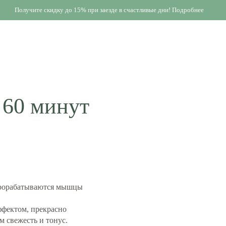
Получите скидку до 15% при заезде в счастливые дни! Подробнее
 60 минут
прорабатываются мышцы
ффектом, прекрасно
м свежесть и тонус.