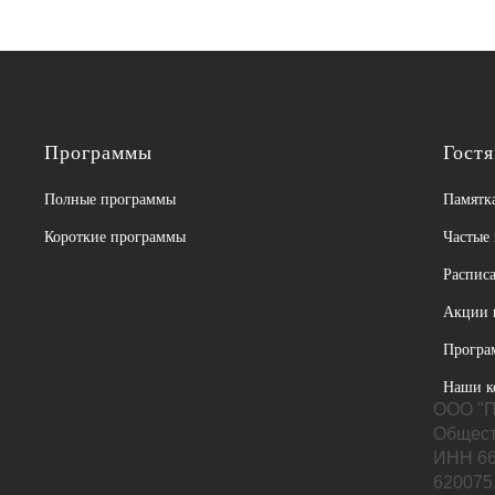
Программы
Гост
Полные программы
Памятка
Короткие программы
Частые
Расписа
Акции 
Програ
Наши к
ООО "П
Общест
ИНН 66
620075,