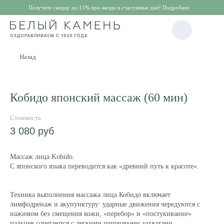
Получите скидку до 15% при заезде в счастливые дни! Подробнее
Назад
Кобидо японский массаж (60 мин)
3 080
руб
Массаж лица Kobido.
С японского языка переводится как «древний путь к красоте».
Техника выполнения массажа лица Кобидо включает
лимфодренаж и акупунктуру: ударные движения чередуются с
нажимом без смещения кожи, «перебор» и «постукивание»
пальцев сочетаются с легкими щипковыми захватами.